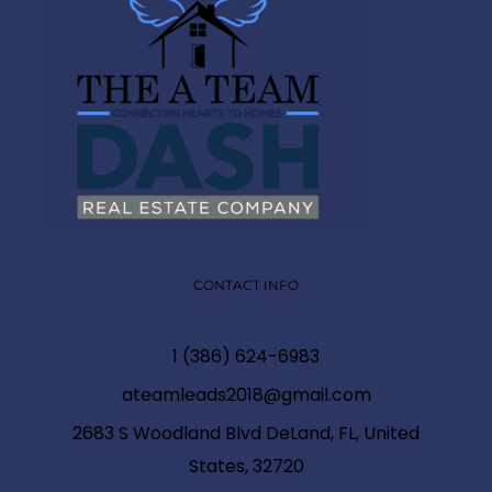
CONTACT INFO
1 (386) 624-6983
ateamleads2018@gmail.com
2683 S Woodland Blvd DeLand, FL, United
States, 32720