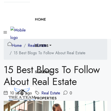
HOME
Home
Real Estate
BUYERS
15 Best Blogs To Follow About Real Estate
15 Best Blogs To Follow
SELLERS
About Real Estate
10 years ago
Real Estate
0
PROPERTIES