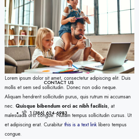
COMMUNITIES
ABOUT US
Lorem ipsum dolor sit amet, consectetur adipiscing elit. Duis
CONTACT US
mollis et sem sed sollicitudin. Donec non odio neque.
Aliquam hendrerit sollicitudin purus, quis rutrum mi accumsan
nec.
Quisque bibendum orci ac nibh facilisis
, at
1 (386) 624-6983
malesuada orci congue. Nullam tempus sollicitudin cursus. Ut
et adipiscing erat. Curabitur
this is a text link
libero tempus
congue.