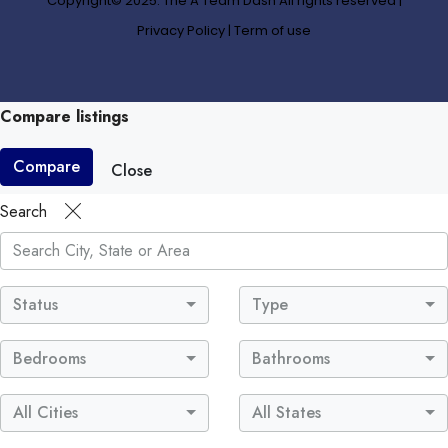
Copyright© 2025. The A Team Dash All rights reserved
|
Privacy Policy
|
Term of use
Compare listings
Compare
Close
Search
Status
Type
Bedrooms
Bathrooms
All Cities
All States